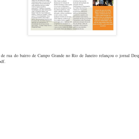
tado há
10th March 2025
por
Marcelo Jaccoud da Costa
0
Adicionar um comentário
e rua do bairro de Campo Grande no Rio de Janeiro relançou o jornal Desp
pdf.
Tema Visualizações dinâmicas. Tecnologia do
Blogger
.
Denunciar abuso
.
a mensagem para este grupo, deixe seu comentário aqui
ssoas a saírem da rua, escreva para o fale conosco, no canto superior direito des
gar a vontade esta edição do jornal : )
Postado há
21st May 2011
por
Marcelo Jaccoud da Costa
Marcadores:
Notícias