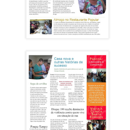
um participante do grupo que voltou pra casa, mas não largou o grupo, contou 
ás.
a chamava a gente na praça para a reunião. Lá tinha biscoitinho e café. Tudo
ra, que além de ter saído da rua, já ajudou outros a saírem dessa situação,
nha café e biscoitinho, providenciado na maioria das vezes pela Adriana, Marina
ente boa que construiu essa história.
 antes de sua inauguração oficial. É a verdade para quem viveu naquela pra
família que segue junta ainda hoje.