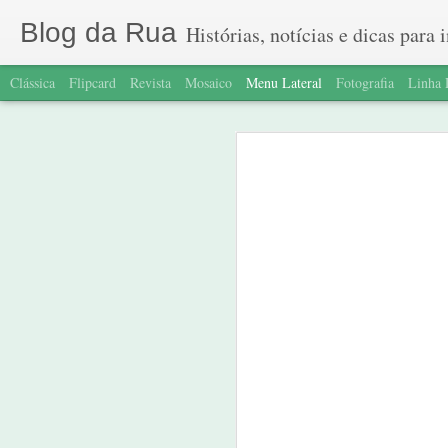
Blog da Rua
Histórias, notícias e dicas para ins
Clássica
Flipcard
Revista
Mosaico
Menu Lateral
Fotografia
Linha
A história do biscoitinho
A retomada do famoso grupo
Confesso que fiquei surpreso quando ou
pessoas em situação de rua como prepara
Ele e ela
A ideia do livro foi de um participante
Lançamento do livro Flores Amarelas
Quantos, quem são e o que fazemos agora?
Inspirados em Manoel de Barros - "Nove
oficina pedindo para cada um pensar em
A caverna e o violão
pegar a mentira.
1
Perspectiva 2
De forma divertida, a gente lembrou 
1
Perspectiva
situação de rua tropeçou em um pacote 