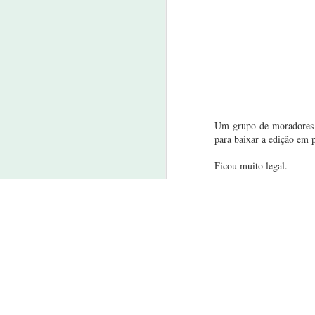
Pos
Brasília sedia Seminário de boas práticas no controle da tuberculose para a população em situação de rua
Cristolândia
2
Fiz-me como louco, para ganhar um louco
Flamengo e Vasco
Um grupo de moradores d
para baixar a edição em 
Próximo, longe, perto...
Ficou muito legal.
Exposição na Bahia
Se quiser escrever algum
David Davida
Se quiser ajudar essas pe
Boa leitura! E pode divul
Guga apóia Movimento da População de Rua de Santa Catarina
"Tem que ter força de vontade."
Lançamento de Diários do Meio-Fio no Barra Shopping