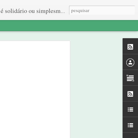
 ou simplesmente quer viver.
om o grupo de
, começamos a
ha que tentar
ma pessoa em
ia. Histórias