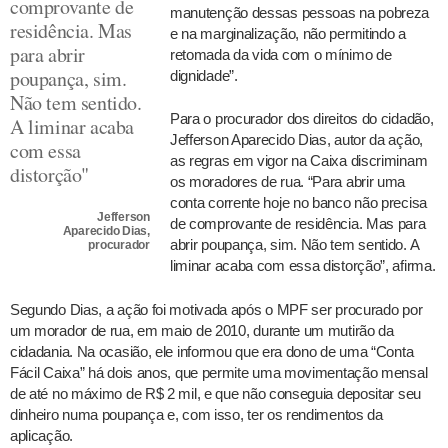
comprovante de
manutenção dessas pessoas na pobreza
residência. Mas
e na marginalização, não permitindo a
para abrir
retomada da vida com o mínimo de
poupança, sim.
dignidade”.
Não tem sentido.
Para o procurador dos direitos do cidadão,
A liminar acaba
Jefferson Aparecido Dias, autor da ação,
com essa
as regras em vigor na Caixa discriminam
distorção"
os moradores de rua. “Para abrir uma
conta corrente hoje no banco não precisa
Jefferson
de comprovante de residência. Mas para
Aparecido Dias,
abrir poupança, sim. Não tem sentido. A
procurador
liminar acaba com essa distorção”, afirma.
Segundo Dias, a ação foi motivada após o MPF ser procurado por
um morador de rua, em maio de 2010, durante um mutirão da
cidadania. Na ocasião, ele informou que era dono de uma “Conta
Fácil Caixa” há dois anos, que permite uma movimentação mensal
de até no máximo de R$ 2 mil, e que não conseguia depositar seu
dinheiro numa poupança e, com isso, ter os rendimentos da
aplicação.