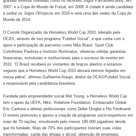
grandes eventos mundiais como os recentes Jogos Pan-americanos, em
2007, e a Copa do Mundo de Futsal, em 2008. A cidade é ainda candidata
a sediar os Jogos Olímpicos em 2016 e será uma das sedes da Copa do
Mundo de 2014.
O Comitê Organizador da Homeless World Cup 2010, liderado pela
OCAS, através de seu programa “Futebol Social”, e que conta com o
apoio e participação de parceiros como Nike Brasil, Sport Club
Corinthians Paulista e Instituto Illuminatus, ofereceu sólidas garantias
financeiras, estruturais e institucionais para o sucesso do evento em
2010. “O Brasil receberá os visitantes de braços abertos e estamos
seguros que a Homeless World Cup 2010 deixará eternos legados em
nossa pátria”, afirmou Guilherme Araujo, diretor da OCAS/Futebol Social
e responsável pela candidatura brasileira.
Fundada pelo empreendedor social Mel Young, a Homeless World Cup
tem o apoio da UEFA, Nike, Vodafone Foundation, Embaixador Global
Eric Cantona e atletas profissionais como Didier Drogba e Rio Ferdinand.
O evento promoveu e apoiou a criação de programas sócio-esportivos em
mais de 70 nações, envolvendo pelo menos 100.000 jogadores desde
que foi fundado. Mais de 70% dos participantes tiveram suas vidas
transformadas: saída das drogas e álcool, obtenção de empregos,