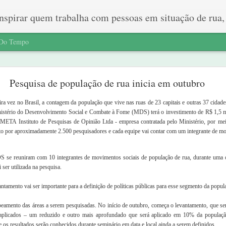
pirar quem trabalha com pessoas em situação de rua, é solidário
 Do Tempo
A história do biscoitinho
Pesquisa de população de rua inicia em outubro
vi a história do biscoitinho. Hoje começamos a série de oficinas de escrita c
ção para a publicação de um livro.
eira vez no Brasil, a contagem da população que vive nas ruas de 23 capitais e outras 37 cidad
Ministério do Desenvolvimento Social e Combate à Fome (MDS) terá o investimento de R$ 1,5 m
a META Instituto de Pesquisas de Opinião Ltda - empresa contratada pelo Ministério, por mei
 do grupo no último encontro e foi muito bem recebida por todos.
ito por aproximadamente 2.500 pesquisadores e cada equipe vai contar com um integrante de m
 se reuniram com 10 integrantes de movimentos sociais de população de rua, durante uma ofi
nta por cento do que eu escrevo é invenção. Só dez por cento é mentira." -
 ser utilizada na pesquisa.
 três frases sobre si. Duas deveriam ser verdadeiras e uma falsa. O grupo tin
amento vai ser importante para a definição de políticas públicas para esse segmento da popul
eamento das áreas a serem pesquisadas. No início de outubro, começa o levantamento, que ser
de viagens para Recife, Brasília, Dubai... por que não? Daquele vez que u
 aplicados – um reduzido e outro mais aprofundado que será aplicado em 10% da população
com 30 mil reais logo que saiu da Caixa Econômica para pegar sua Bolsa Famíl
e os resultados serão conhecidos durante seminário em data e local ainda a serem definidos.