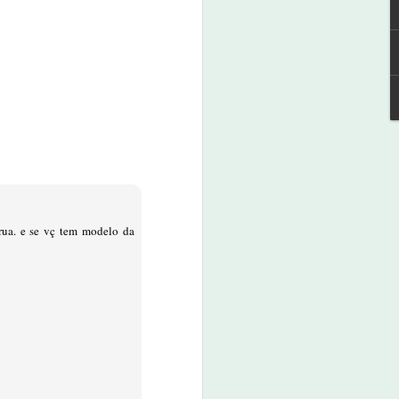
a história do
 começou ali.
 confirmou os
 rua. e se vç tem modelo da
lva, Cenilsa,
ça, para quem