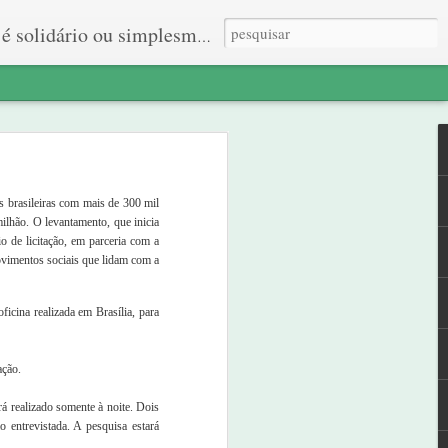
 ou simplesmente quer viver.
om o grupo de
es brasileiras com mais de 300 mil
ilhão. O levantamento, que inicia
o de licitação, em parceria com a
ovimentos sociais que lidam com a
cina realizada em Brasília, para
, começamos a
ha que tentar
ação.
á realizado somente à noite. Dois
ma pessoa em
 entrevistada. A pesquisa estará
ia. Histórias