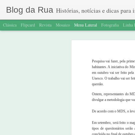
Blog da Rua
Histórias, notícias e dicas para ins
Clássica
Flipcard
Revista
Mosaico
Menu Lateral
Fotografia
Linha
A história do biscoitinho
A retomada do famoso grupo
Confesso que fiquei surpreso quando ou
pessoas em situação de rua como prepara
Pesquisa vai fazer, pela prim
Ele e ela
habitantes. A iniciativa do 
em outubro vai ser feito pel
A ideia do livro foi de um participante
Lançamento do livro Flores Amarelas
Unesco. O trabalho vai ser fe
questão.
Quantos, quem são e o que fazemos agora?
Ontem, representantes do MDS
Inspirados em Manoel de Barros - "Nove
divulgar a metodologia que vai
oficina pedindo para cada um pensar em
A caverna e o violão
pegar a mentira.
De acordo com o MDS, o levant
1
Perspectiva 2
Em setembro, será feito o map
De forma divertida, a gente lembrou 
tipos de questionários serão
1
Perspectiva
situação de rua tropeçou em um pacote 
concluída no final de outubro 